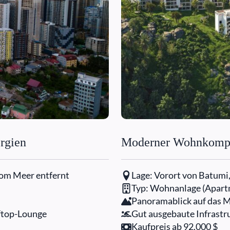
rgien
Moderner Wohnkomple
vom Meer entfernt
Lage: Vorort von Batumi
Typ: Wohnanlage (Apartm
Panoramablick auf das M
oftop-Lounge
Gut ausgebaute Infrastru
Kaufpreis ab 92.000 $