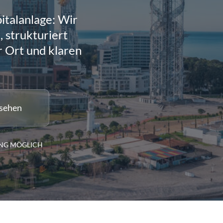
talanlage: Wir
 strukturiert
r Ort und klaren
nsehen
NG MÖGLICH