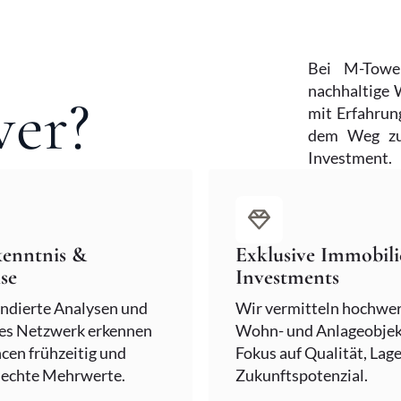
Bei M-Towe
nachhaltige 
er?
mit Erfahrun
dem Weg zur
Investment.
enntnis &
Exklusive Immobil
ise
Investments
ndierte Analysen und
Wir vermitteln hochwer
kes Netzwerk erkennen
Wohn- und Anlageobjek
cen frühzeitig und
Fokus auf Qualität, Lag
 echte Mehrwerte.
Zukunftspotenzial.